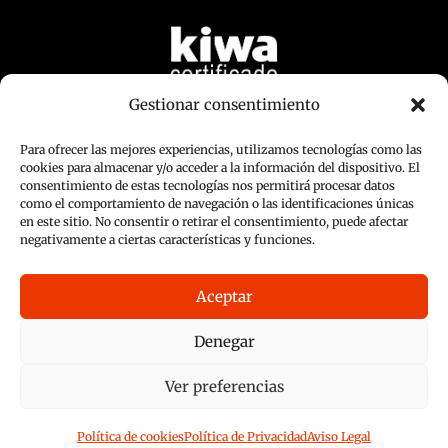
Gestionar consentimiento
Para ofrecer las mejores experiencias, utilizamos tecnologías como las
cookies para almacenar y/o acceder a la información del dispositivo. El
consentimiento de estas tecnologías nos permitirá procesar datos
como el comportamiento de navegación o las identificaciones únicas
en este sitio. No consentir o retirar el consentimiento, puede afectar
negativamente a ciertas características y funciones.
Aceptar
Copyright 2026 © EXTINTORES GUILLEN, S.L
Denegar
Ver preferencias
Diseño:
Reciclart Estudio
Hosting:
Política de cookies
Política de Privacidad
Aviso Legal